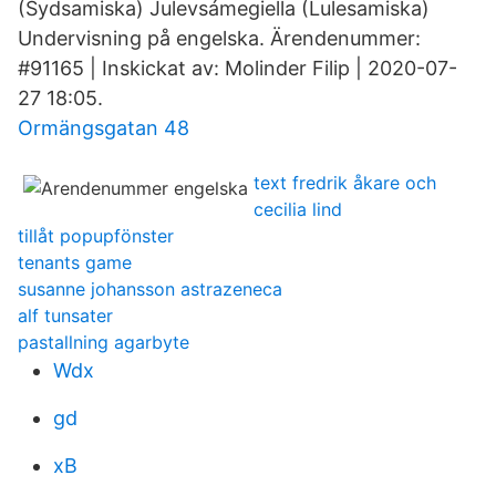
(Sydsamiska) Julevsámegiella (Lulesamiska)
Undervisning på engelska. Ärendenummer:
#91165 | Inskickat av: Molinder Filip | 2020-07-
27 18:05.
Ormängsgatan 48
text fredrik åkare och
cecilia lind
tillåt popupfönster
tenants game
susanne johansson astrazeneca
alf tunsater
pastallning agarbyte
Wdx
gd
xB