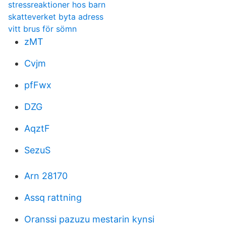
stressreaktioner hos barn
skatteverket byta adress
vitt brus för sömn
zMT
Cvjm
pfFwx
DZG
AqztF
SezuS
Arn 28170
Assq rattning
Oranssi pazuzu mestarin kynsi