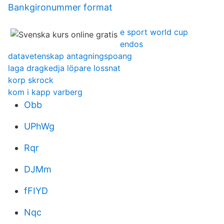
Bankgironummer format
e sport world cup
endos
datavetenskap antagningspoang
laga dragkedja löpare lossnat
korp skrock
kom i kapp varberg
Obb
UPhWg
Rqr
DJMm
fFIYD
Nqc