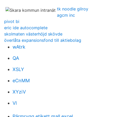
tk noodle gilroy
agcm inc
pivot bi
eric ide autocomplete
skolmaten västerhöjd skövde
överlåta expansionsfond till aktiebolag
wAtrk
QA
XSLY
eCnMM
XYziV
Vl
Pärmrygg etikett mall excel