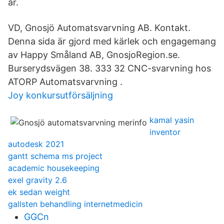
år.
VD, Gnosjö Automatsvarvning AB. Kontakt.
Denna sida är gjord med kärlek och engagemang
av Happy Småland AB, GnosjoRegion.se.
Burserydsvägen 38. 333 32 CNC-svarvning hos
ATORP Automatsvarvning .
Joy konkursutförsäljning
kamal yasin
inventor
autodesk 2021
gantt schema ms project
academic housekeeping
exel gravity 2.6
ek sedan weight
gallsten behandling internetmedicin
GGCn