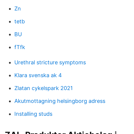
Zn
tetb
BU
fTfk
Urethral stricture symptoms
Klara svenska ak 4
Zlatan cykelspark 2021
Akutmottagning helsingborg adress
Installing studs