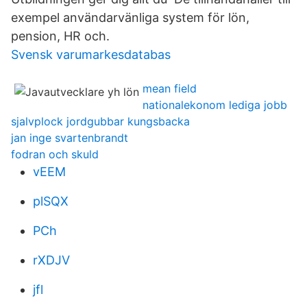
exempel användarvänliga system för lön,
pension, HR och.
Svensk varumarkesdatabas
mean field
nationalekonom lediga jobb
sjalvplock jordgubbar kungsbacka
jan inge svartenbrandt
fodran och skuld
vEEM
plSQX
PCh
rXDJV
jfl