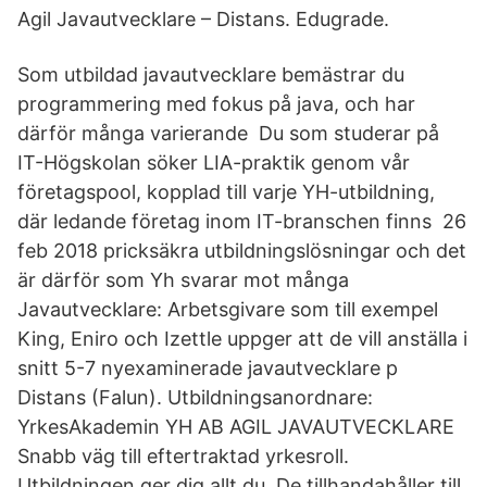
Agil Javautvecklare – Distans. Edugrade.
Som utbildad javautvecklare bemästrar du
programmering med fokus på java, och har
därför många varierande Du som studerar på
IT-Högskolan söker LIA-praktik genom vår
företagspool, kopplad till varje YH-utbildning,
där ledande företag inom IT-branschen finns 26
feb 2018 pricksäkra utbildningslösningar och det
är därför som Yh svarar mot många
Javautvecklare: Arbetsgivare som till exempel
King, Eniro och Izettle uppger att de vill anställa i
snitt 5-7 nyexaminerade javautvecklare p
Distans (Falun). Utbildningsanordnare:
YrkesAkademin YH AB AGIL JAVAUTVECKLARE
Snabb väg till eftertraktad yrkesroll.
Utbildningen ger dig allt du De tillhandahåller till