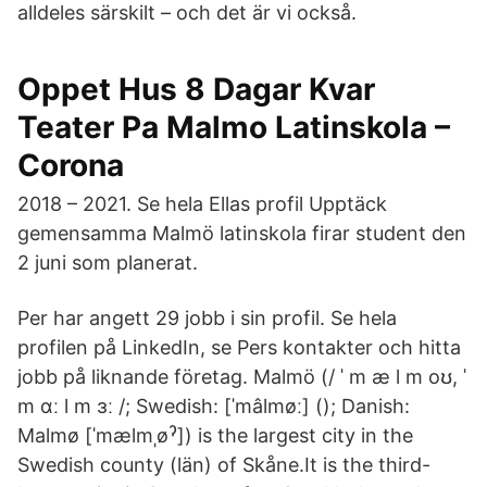
alldeles särskilt – och det är vi också.
Oppet Hus 8 Dagar Kvar
Teater Pa Malmo Latinskola –
Corona
2018 – 2021. Se hela Ellas profil Upptäck
gemensamma Malmö latinskola firar student den
2 juni som planerat.
Per har angett 29 jobb i sin profil. Se hela
profilen på LinkedIn, se Pers kontakter och hitta
jobb på liknande företag. Malmö (/ ˈ m æ l m oʊ, ˈ
m ɑː l m ɜː /; Swedish: [ˈmâlmøː] (); Danish:
Malmø [ˈmælmˌøˀ]) is the largest city in the
Swedish county (län) of Skåne.It is the third-